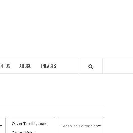
ENTOS
AR360
ENLACES
Oliver Torelló, Joan
Carles; Mulet