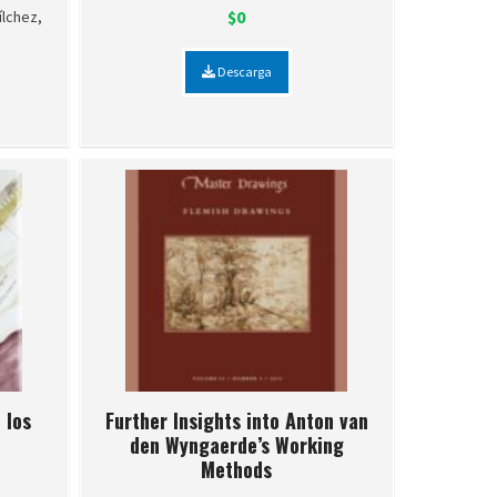
$0
ílchez,
Descarga
 los
Further Insights into Anton van
den Wyngaerde’s Working
Methods