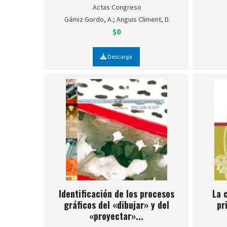
Actas Congreso
Gámiz Gordo, A.; Anguis Climent, D.
$0
Descarga
Identificación de los procesos
La 
gráficos del «dibujar» y del
pr
«proyectar»...