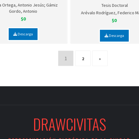
a Ortega, Antonio Jesús; Gámiz
Tesis Doctoral
Gordo, Antonio
Arévalo Rodríguez, Federico M
$0
$0
Descarga
Descarga
1
2
»
DRAWCIVITAS