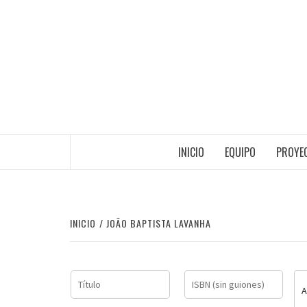
Saltar
al
contenido
INICIO
EQUIPO
PROYEC
INICIO
JOÃO BAPTISTA LAVANHA
A