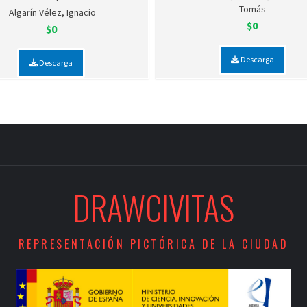
Tomás
Algarín Vélez, Ignacio
$0
$0
Descarga
Descarga
DRAWCIVITAS
REPRESENTACIÓN PICTÓRICA DE LA CIUDAD