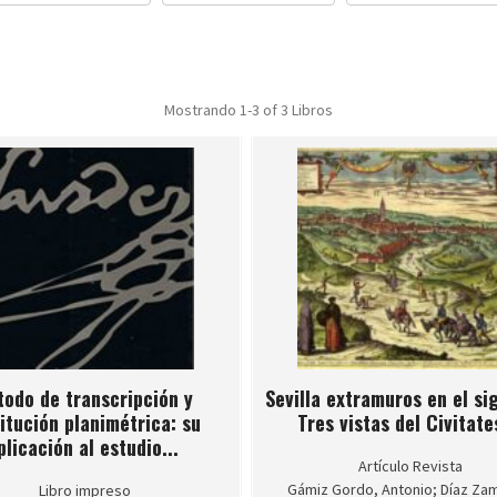
Mostrando
1-3 of 3
Libros
odo de transcripción y
Sevilla extramuros en el sig
itución planimétrica: su
Tres vistas del Civitates
plicación al estudio...
Artículo Revista
Gámiz Gordo, Antonio; Díaz Za
Libro impreso