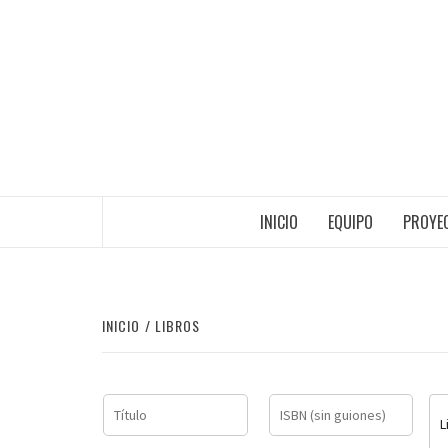
Saltar
al
contenido
INICIO
EQUIPO
PROYEC
INICIO
LIBROS
L