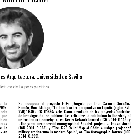
ica Arquitectura. Universidad de Sevilla
áctica de la perspectiva
e la
Se incorpora al proyecto I+D+i (Dirigido por Dra. Carmen González
2015.
Román, Univ. Málaga) “La Teoría sobre perspectiva en España (siglos XVI-
 dela
XVII)” HAR2008-01636/ Arte. Como resultado de los proyectos/contratos
, que
de Investigación, se publican los artículos: «Contribution to the study of
to en
instruction in Geometry…», en Nexus Network Journal (JCR 2014: 0.143) y
eras
«The great unsuccessful cartographical Spanish project…», Imago Mundi
de la
(JCR 2014: 0.333); y “The 1779 Relief Map of Cádiz: A unique project of
a» en
military architecture in modern Spain”, en The Cartographic Journal (JCR
2014: 0.299).