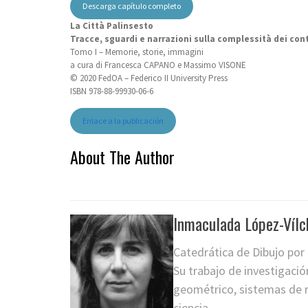
Descarga capítulo completo
La Città Palinsesto
Tracce, sguardi e narrazioni sulla complessità dei cont
Tomo I – Memorie, storie, immagini
a cura di Francesca CAPANO e Massimo VISONE
© 2020 FedOA – Federico II University Press
ISBN 978-88-99930-06-6
Enlace a la publicación
About The Author
Inmaculada López-Vílc
Catedrática de Dibujo por
Su trabajo de investigaci
geométrico, sistemas de re
ciencia.