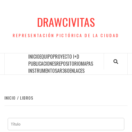
Saltar
al
DRAWCIVITAS
contenido
REPRESENTACIÓN PICTÓRICA DE LA CIUDAD
INICIO
EQUIPO
PROYECTO I+D
PUBLICACIONES
REPOSITORIO
MAPAS
INSTRUMENTOS
AR360
ENLACES
INICIO
LIBROS