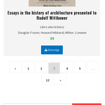
Essays in the history of architecture presented to
Rudolf Wittkower
Libro electrónico
Douglas Fraser; Howard Hibbard; Milton J Lewine
$0
Descarga
3
…
«
1
2
4
5
12
»