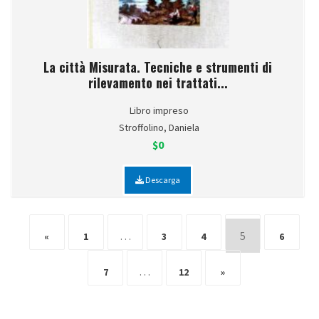
La città Misurata. Tecniche e strumenti di
rilevamento nei trattati...
Libro impreso
Stroffolino, Daniela
$0
Descarga
…
5
«
1
3
4
6
…
7
12
»