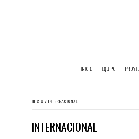
Saltar
al
contenido
INICIO
EQUIPO
PROYEC
INICIO
INTERNACIONAL
INTERNACIONAL