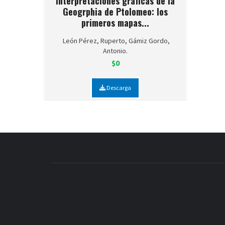
Interpretaciones gráficas de la
Geogrphia de Ptolomeo: los
primeros mapas...
León Pérez, Ruperto, Gámiz Gordo,
Antonio.
$0
Descarga