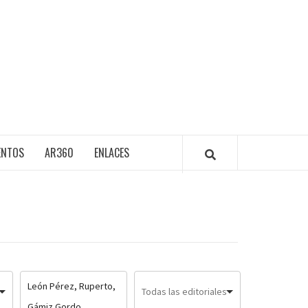
ENTOS
AR360
ENLACES
León Pérez, Ruperto,
Gámiz Gordo,