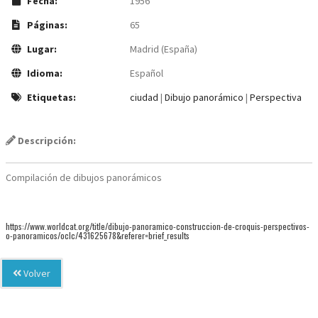
Fecha:
1956
Páginas:
65
Lugar:
Madrid (España)
Idioma:
Español
Etiquetas:
ciudad
|
Dibujo panorámico
|
Perspectiva
Descripción:
Compilación de dibujos panorámicos
https://www.worldcat.org/title/dibujo-panoramico-construccion-de-croquis-perspectivos-
o-panoramicos/oclc/431625678&referer=brief_results
Volver