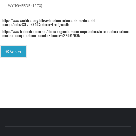
WYNGAERDE (1570)
https://www.worldcat.org/title/estructura-urbana-de-medina-del-
campo/oclc/635705349&referer=brief_results
https://www.todocoleccion.net/libros-segunda-mano-arquitectura/la-estructura-urbana-
medina-campo-antonio-sanchez-barrio~x229917905
Volver