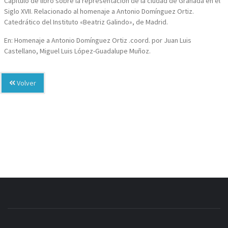
Capítulo de libro sobre la representación de la ciudad de Granada en el
Siglo XVII. Relacionado al homenaje a Antonio Domínguez Ortiz.
Catedrático del Instituto «Beatriz Galindo», de Madrid.
En: Homenaje a Antonio Domínguez Ortiz .coord. por Juan Luis
Castellano, Miguel Luis López-Guadalupe Muñoz.
Volver