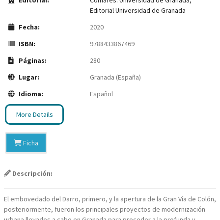
Editorial:
Comares: Universidad de Granada,
Editorial Universidad de Granada
Fecha:
2020
ISBN:
9788433867469
Páginas:
280
Lugar:
Granada (España)
Idioma:
Español
More Details
Ficha
Descripción:
El embovedado del Darro, primero, y la apertura de la Gran Vía de Colón,
posteriormente, fueron los principales proyectos de modernización
urbana llevados a cabo en Granada para proceder a la profunda y