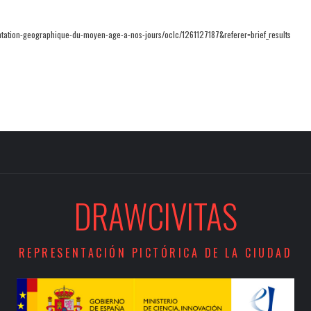
sentation-geographique-du-moyen-age-a-nos-jours/oclc/1261127187&referer=brief_results
DRAWCIVITAS
REPRESENTACIÓN PICTÓRICA DE LA CIUDAD