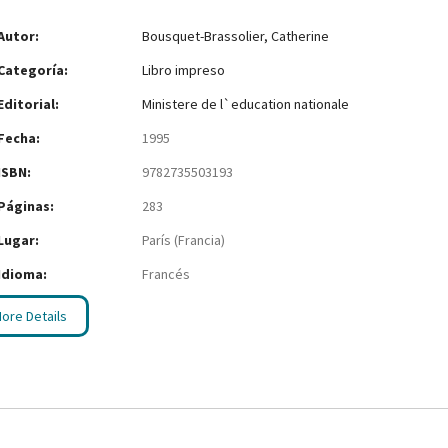
Autor:
Bousquet-Brassolier, Catherine
Categoría:
Libro impreso
Editorial:
Ministere de l`education nationale
Fecha:
1995
ISBN:
9782735503193
Páginas:
283
Lugar:
París (Francia)
Idioma:
Francés
ore Details