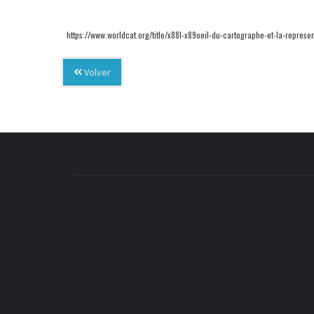
https://www.worldcat.org/title/x88l-x89oeil-du-cartographe-et-la-repre
Volver