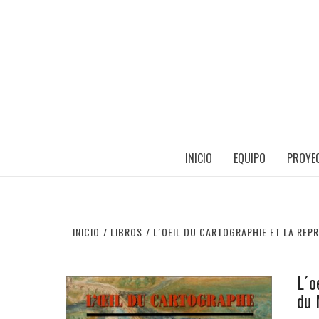
Saltar
al
contenido
INICIO
EQUIPO
PROYEC
INICIO
LIBROS
L´OEIL DU CARTOGRAPHIE ET LA REP
L´o
du 