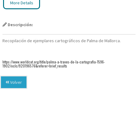
More Details
Descripción:
Recopilación de ejemplares cartográficos de Palma de Mallorca.
https://www.worldcat.org/title/palma-a-traves-de-la-cartografia-1596-
1902/oclc/920196576&referer=brief_results
Volver