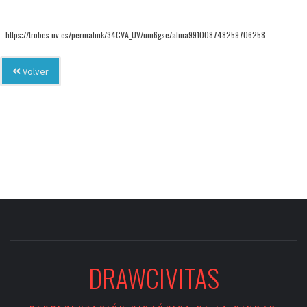
https://trobes.uv.es/permalink/34CVA_UV/um6gse/alma991008748259706258
Volver
DRAWCIVITAS