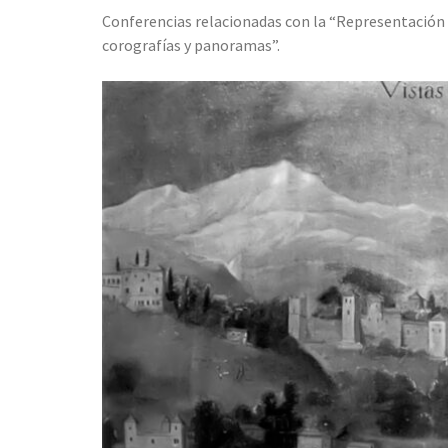
Conferencias relacionadas con la “Representación pic
corografías y panoramas”.