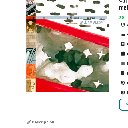
met
$0
M
Descripción: