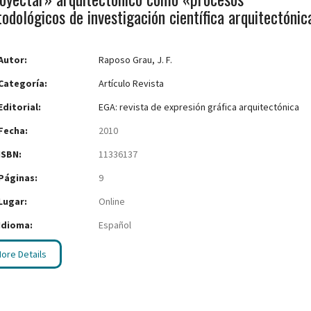
odológicos de investigación científica arquitectónic
Autor:
Raposo Grau, J. F.
Categoría:
Artículo Revista
Editorial:
EGA: revista de expresión gráfica arquitectónica
Fecha:
2010
ISBN:
11336137
Páginas:
9
Lugar:
Online
Idioma:
Español
ore Details