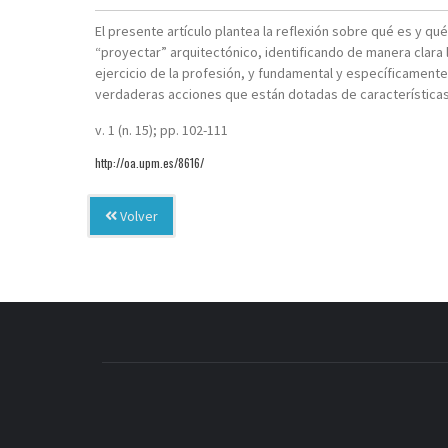
El presente artículo plantea la reflexión sobre qué es y q
“proyectar” arquitectónico, identificando de manera clara 
ejercicio de la profesión, y fundamental y específicamente
verdaderas acciones que están dotadas de características 
v. 1 (n. 15); pp. 102-111
http://oa.upm.es/8616/
Volver