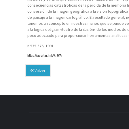
consecuencias catastróficas de la pérdida de la memoria h
conversión de la imagen geográfica a la visión topográfica
de paisaje a la imagen cartográfico. El resultado general,
tenemos un concepto en nuestras manos que se puede ver 
a la lógica del gran «teatro de la ilusión» de los medios de
poco adecuado para proporcionar herramientas analíticas e 
n.575-576, 1991.
https://acortar.link/XrJPAj
Volver