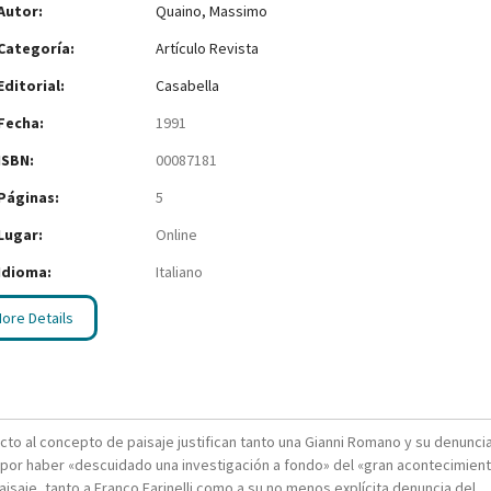
Autor:
Quaino, Massimo
Categoría:
Artículo Revista
Editorial:
Casabella
Fecha:
1991
ISBN:
00087181
Páginas:
5
Lugar:
Online
Idioma:
Italiano
ore Details
to al concepto de paisaje justifican tanto una Gianni Romano y su denunci
» por haber «descuidado una investigación a fondo» del «gran acontecimien
aisaje, tanto a Franco Farinelli como a su no menos explícita denuncia del