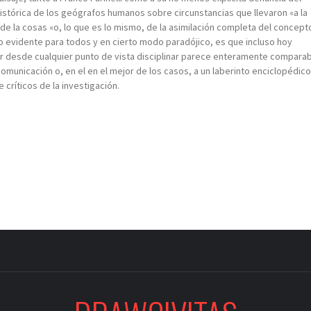
istórica de los geógrafos humanos sobre circunstancias que llevaron «a la
 de la cosas «o, lo que es lo mismo, de la asimilación completa del concept
 no evidente para todos y en cierto modo paradójico, es que incluso hoy
desde cualquier punto de vista disciplinar parece enteramente compara
 comunicación o, en el en el mejor de los casos, a un laberinto enciclopédico
críticos de la investigación.