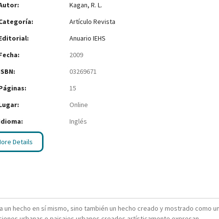
Autor:
Kagan, R. L.
Categoría:
Artículo Revista
Editorial:
Anuario IEHS
Fecha:
2009
ISBN:
03269671
Páginas:
15
Lugar:
Online
Idioma:
Inglés
ore Details
ra un hecho en sí mismo, sino también un hecho creado y mostrado como u
aciones urbanas o paisajes urbanos creados artísticamente expresan