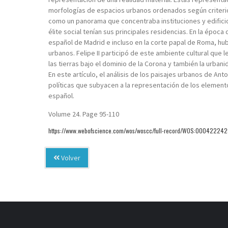
morfologías de espacios urbanos ordenados según criterios
como un panorama que concentraba instituciones y edificio
élite social tenían sus principales residencias. En la época
español de Madrid e incluso en la corte papal de Roma, hub
urbanos. Felipe II participó de este ambiente cultural que l
las tierras bajo el dominio de la Corona y también la urba
En este artículo, el análisis de los paisajes urbanos de An
políticas que subyacen a la representación de los elemen
español.
Volume 24. Page 95-110
https://www.webofscience.com/wos/woscc/full-record/WOS:00042224
Volver