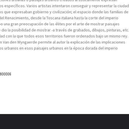
 específicos. Varios artistas intentaron conseguir y representar la ciudad
s que expresaban gobierno y civilización; el espacio donde las familias de
 del Renacimiento, desde la Toscana italiana hasta la corte del imperio
o una gran preocupación de las élites por el arte de mostrar paisajes
e dio la posibilidad de mostrar -a través de grabados, dibujos, pinturas, etc.
nidad con la que todos esos territorios fueron ordenados bajo un mismo rey.
ton Van den Wyngaerde permite al autor la explicación de las implicaciones
tos urbanos en esos paisajes urbanos en la época dorada del imperio
2900006