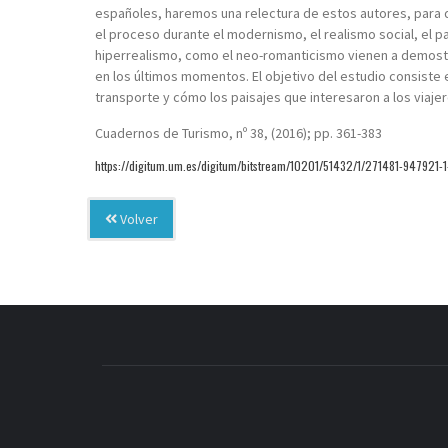
españoles, haremos una relectura de estos autores, para d
el proceso durante el modernismo, el realismo social, el pai
hiperrealismo, como el neo-romanticismo vienen a demostra
en los últimos momentos. El objetivo del estudio consiste
transporte y cómo los paisajes que interesaron a los viajer
Cuadernos de Turismo, nº 38, (2016); pp. 361-383
https://digitum.um.es/digitum/bitstream/10201/51432/1/271481-947921-1
Volver