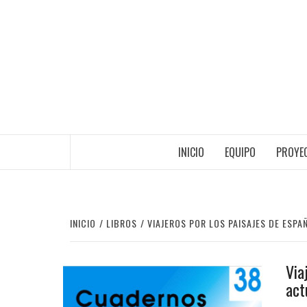
Saltar
al
contenido
INICIO
EQUIPO
PROYEC
INICIO
LIBROS
VIAJEROS POR LOS PAISAJES DE ESPAÑ
Via
act