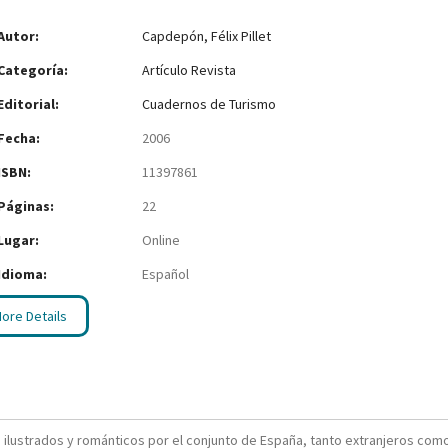
Autor:
Capdepón, Félix Pillet
Categoría:
Artículo Revista
Editorial:
Cuadernos de Turismo
Fecha:
2006
ISBN:
11397861
Páginas:
22
Lugar:
Online
Idioma:
Español
ore Details
s ilustrados y románticos por el conjunto de España, tanto extranjeros com