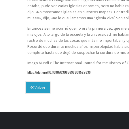
estaba, pude ver varias iglesias enormes, pero no había ra
dijo: «No mostramos iglesias en nuestros mapas». Contrad
museo», dijo, «no lo que llamamos una ‘iglesia viva’. Son so
Entonces se me ocurrió que no era la primera vez que me
mis ojos. A lo largo de la escuela y la universidad me ha
rastro de muchas de las cosas que más me importaban y qu
Recordé que durante muchos años mi perplejidad había sid
completo hasta que dejé de sospechar la cordura de mis p
Imago Mundi > The International Journal for the History of 
https://doi.org/10.1080/03085698808592639
Volver