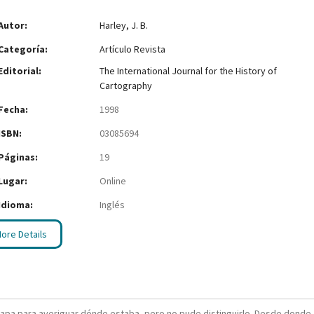
Autor:
Harley, J. B.
Categoría:
Artículo Revista
Editorial:
The International Journal for the History of
Cartography
Fecha:
1998
ISBN:
03085694
Páginas:
19
Lugar:
Online
Idioma:
Inglés
ore Details
mapa para averiguar dónde estaba, pero no pude distinguirlo. Desde donde