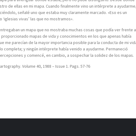
stro de ellas en mi mapa. Cuando finalmente vino un intérprete a ayudarme
iciéndolo, señalé uno que estaba muy claramente marcado. «Eso es un
lo ‘iglesias vivas’ las que no mostramos».
 entregaban un mapa que no mostraba muchas cosas que podía ver frente a
bían proporcionado mapas de vida y conocimientos en los que apenas había
e me parecían de la mayor importancia posible para la conducta de mi vid
o completa; y ningún intérprete había venido a ayudarme. Permaneció
ercepciones y comencé, en cambio, a sospechar la solidez de los mapas.
Cartography. Volume 40, 1988 – Issue 1. Pags. 57-76