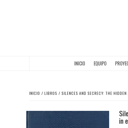
Saltar
al
contenido
INICIO
EQUIPO
PROYEC
INICIO
LIBROS
SILENCES AND SECRECY: THE HIDDE
Sil
in 