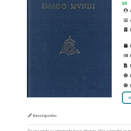
$0
M
Descripción:
En una visita a Leningrado hace algunos años consulté un 