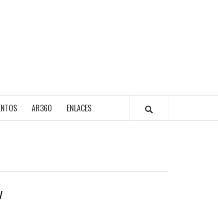
ENTOS
AR360
ENLACES
y